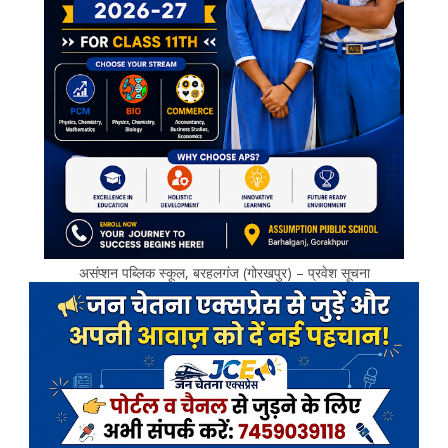
असंप्शन पब्लिक स्कूल, बरहलगंज (गोरखपुर) – प्रवेश सूचना