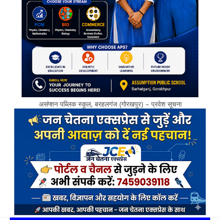
असंप्शन पब्लिक स्कूल, बरहलगंज (गोरखपुर) – प्रवेश सूचना