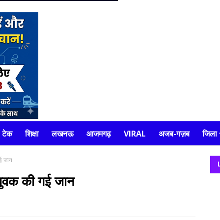
टेक
शिक्षा
लखनऊ
आजमगढ़
VIRAL
अजब-गज़ब
जिला
ई जान
युवक की गई जान