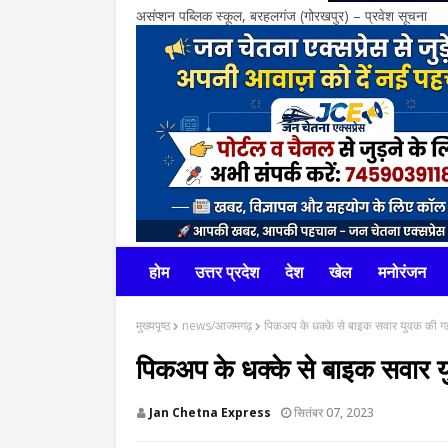
असंप्शन पब्लिक स्कूल, बरहलगंज (गोरखपुर) – प्रवेश सूचना
होम
उत्तर प्रदेश
देश
खेल
मनोरंजन
मुख्यपृष्ठ
news/आजमगढ़
पिकअप के धक्के से बाइक सवार युवक की ग
पिकअप के धक्के से बाइक सवार 
Jan Chetna Express
सितंबर 07, 2023