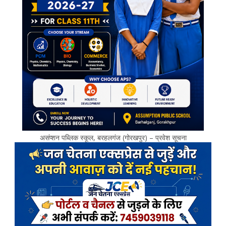
असंप्शन पब्लिक स्कूल, बरहलगंज (गोरखपुर) – प्रवेश सूचना