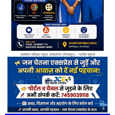
असंप्शन पब्लिक स्कूल, बरहलगंज (गोरखपुर) – प्रवेश सूचना