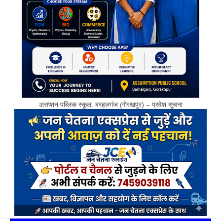
असंप्शन पब्लिक स्कूल, बरहलगंज (गोरखपुर) – प्रवेश सूचना