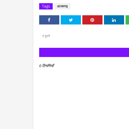
Tags
आजमगढ़
पुराने
0 टिप्पणियाँ