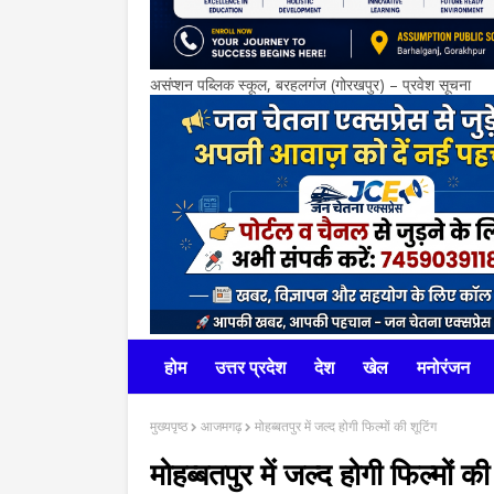
असंप्शन पब्लिक स्कूल, बरहलगंज (गोरखपुर) – प्रवेश सूचना
होम
उत्तर प्रदेश
देश
खेल
मनोरंजन
मुख्यपृष्ठ
आजमगढ़
मोहब्बतपुर में जल्द होगी फिल्मों की शूटिंग
मोहब्बतपुर में जल्द होगी फिल्मों की