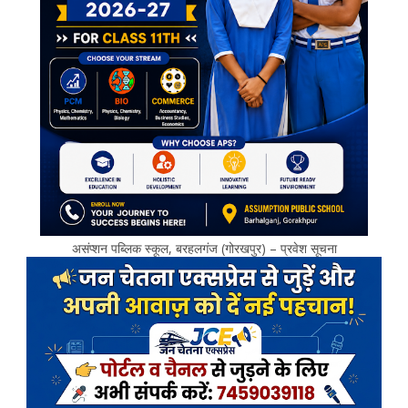
असंप्शन पब्लिक स्कूल, बरहलगंज (गोरखपुर) – प्रवेश सूचना