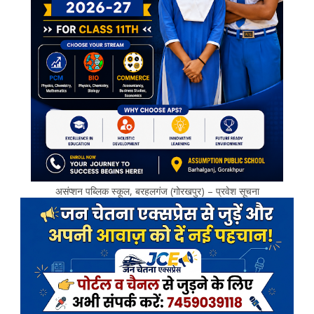
असंप्शन पब्लिक स्कूल, बरहलगंज (गोरखपुर) – प्रवेश सूचना