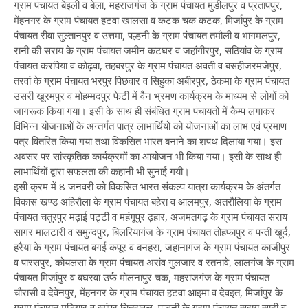
ग्राम पंचायत बेइली व बेला, महराजगंज के ग्राम पंचायत मुंडीलपुर व प्रतापपुर,
मेंहनगर के ग्राम पंचायत हटवा खालसा व कटक चक कटक, मिर्जापुर के ग्राम
पंचायत रीवा सुल्तानपुर व उत्तमा, पल्हनी के ग्राम पंचायत तमौली व भागमलपुर,
रानी की सराय के ग्राम पंचायत जमीन कटघर व जहांगीरपुर, सठियांव के ग्राम
पंचायत करपिया व कोढ़वा, तहबरपुर के ग्राम पंचायत अवती व बसहीजरमजेपुर,
तरवां के ग्राम पंचायत भरपुर पिछवार व सिहुका अबीरपुर, ठेकमा के ग्राम पंचायत
उसरी खूरमपुर व मोहम्मदपुर फेटी में वैन भ्रमण कार्यक्रम के माध्यम से लोगों को
जागरूक किया गया। इसी के साथ ही संबंधित ग्राम पंचायतों में कैम्प लगाकर
विभिन्न योजनाओं के अन्तर्गत पात्र लाभार्थियों को योजनाओं का लाभ एवं प्रमाण
पत्र वितरित किया गया तथा विकसित भारत बनाने का शपथ दिलाया गया। इस
अवसर पर सांस्कृतिक कार्यक्रमों का आयोजन भी किया गया। इसी के साथ ही
लाभार्थियों द्वारा सफलता की कहानी भी सुनाई गयी।
इसी क्रम में 8 जनवरी को विकसित भारत संकल्प यात्रा कार्यक्रम के अंतर्गत
विकास खण्ड अहिरौला के ग्राम पंचायत बहेरा व आलमपुर, अतरौलिया के ग्राम
पंचायत चतुरपुर मढ़ाई पट्टी व महंगूपुर ढ़हार, अजमतगढ़ के ग्राम पंचायत सराय
सागर मालटारी व समुन्दपुर, बिलरियागंज के ग्राम पंचायत तोहफापुर व पन्ती खूर्द,
हरैया के ग्राम पंचायत बगई कपूर व बनहरा, जहानागंज के ग्राम पंचायत काजीपुर
व पारसपुर, कोयलसा के ग्राम पंचायत अरांव गुलजार व रतनावे, लालगंज के ग्राम
पंचायत मिर्जापुर व बघरवा उर्फ मोलनापुर चक, महराजगंज के ग्राम पंचायत
चौरासी व देवेनपुर, मेंहनगर के ग्राम पंचायत हटवा आइमा व देवइत, मिर्जापुर के
ग्राम पंचायत मुड़ियार व खांपुर चितरावल, पल्हनी के ग्राम पंचायत सराय सादी व