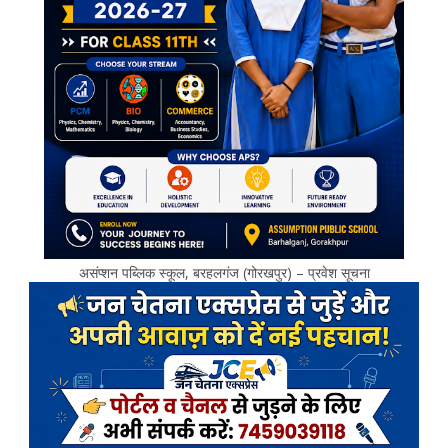
असंप्शन पब्लिक स्कूल, बरहलगंज (गोरखपुर) – प्रवेश सूचना