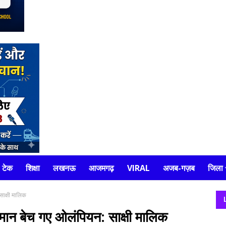
टेक
शिक्षा
लखनऊ
आजमगढ़
VIRAL
अजब-गज़ब
जिला
साक्षी मालिक
ईमान बेच गए ओलंपियन: साक्षी मालिक