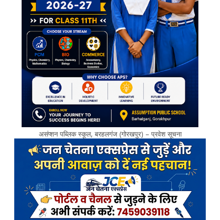
असंप्शन पब्लिक स्कूल, बरहलगंज (गोरखपुर) – प्रवेश सूचना