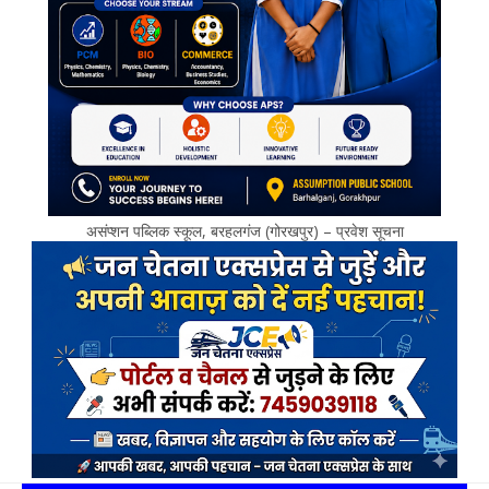
असंप्शन पब्लिक स्कूल, बरहलगंज (गोरखपुर) – प्रवेश सूचना