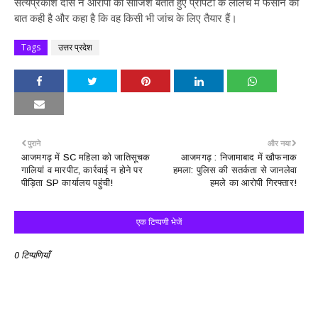
सत्यप्रकाश दास ने आरोपों को साजिश बताते हुए प्रॉपर्टी के लालच में फंसाने की
बात कही है और कहा है कि वह किसी भी जांच के लिए तैयार हैं।
Tags
उत्तर प्रदेश
पुराने
और नया
आजमगढ़ में SC महिला को जातिसूचक
आजमगढ़ : निजामाबाद में खौफनाक
गालियां व मारपीट, कार्रवाई न होने पर
हमला: पुलिस की सतर्कता से जानलेवा
पीड़िता SP कार्यालय पहुंची!
हमले का आरोपी गिरफ्तार!
एक टिप्पणी भेजें
0 टिप्पणियाँ