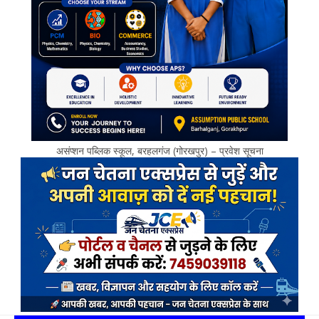
असंप्शन पब्लिक स्कूल, बरहलगंज (गोरखपुर) – प्रवेश सूचना