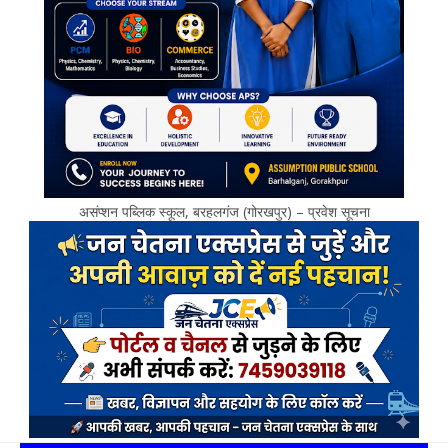
असंप्शन पब्लिक स्कूल, बरहलगंज (गोरखपुर) – प्रवेश सूचना