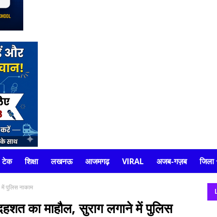
टेक
शिक्षा
लखनऊ
आजमगढ़
VIRAL
अजब-गज़ब
जिला
 में पुलिस नाकाम
ें दहशत का माहौल, सुराग लगाने में पुलिस