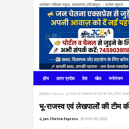
असंप्शन पब्लिक स्कूल, बरहलगंज (गोरखपुर) – प्रवेश सूचना
होम
उत्तर प्रदेश
देश
खेल
मनोरंजन
मुख्यपृष्ठ
News
भू-राजस्व एवं लेखपालों की टीम की जांच, रिपोर्ट उच्चध
भू-राजस्व एवं लेखपालों की टीम की 
Jan Chetna Express
अगस्त 30, 2023