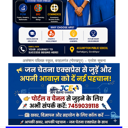
असंप्शन पब्लिक स्कूल, बरहलगंज (गोरखपुर) – प्रवेश सूचना