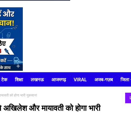
टेक
शिक्षा
लखनऊ
आजमगढ़
VIRAL
अजब-गज़ब
जिला
यावती को होगा भारी नुकसान!
े अखिलेश और मायावती को होगा भारी