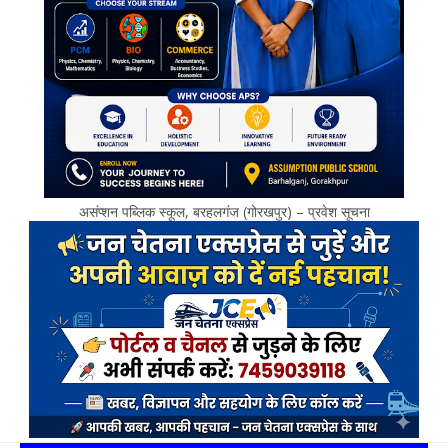
असंप्शन पब्लिक स्कूल, बरहलगंज (गोरखपुर) – प्रवेश सूचना