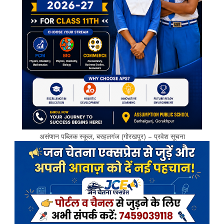
असंप्शन पब्लिक स्कूल, बरहलगंज (गोरखपुर) – प्रवेश सूचना