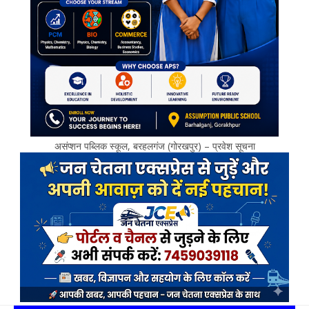
असंप्शन पब्लिक स्कूल, बरहलगंज (गोरखपुर) – प्रवेश सूचना