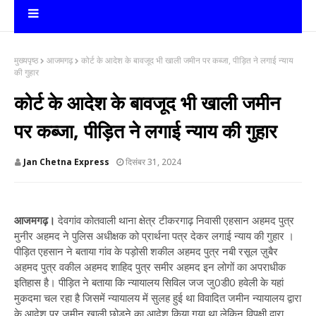
मुख्यपृष्ठ
आजमगढ़
कोर्ट के आदेश के बावजूद भी खाली जमीन पर कब्जा, पीड़ित ने लगाई न्याय
की गुहार
कोर्ट के आदेश के बावजूद भी खाली जमीन
पर कब्जा, पीड़ित ने लगाई न्याय की गुहार
Jan Chetna Express
दिसंबर 31, 2024
आजमगढ़।
देवगांव कोतवाली थाना क्षेत्र टीकरगाढ़ निवासी एहसान अहमद पुत्र
मुनीर अहमद ने पुलिस अधीक्षक को प्रार्थना पत्र देकर लगाई न्याय की गुहार ।
पीड़ित एहसान ने बताया गांव के पड़ोसी शकील अहमद पुत्र नबी रसूल ज़ुबैर
अहमद पुत्र वकील अहमद शाहिद पुत्र समीर अहमद इन लोगों का अपराधीक
इतिहास है। पीड़ित ने बताया कि न्यायालय सिविल जज जु0डी0 हवेली के यहां
मुकदमा चल रहा है जिसमें न्यायालय में सुलह हुई था विवादित जमीन न्यायालय द्वारा
के आदेश पर जमीन खाली छोड़ने का आदेश किया गया था लेकिन विपक्षी द्वारा