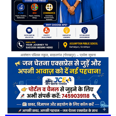
असंप्शन पब्लिक स्कूल, बरहलगंज (गोरखपुर) – प्रवेश सूचना