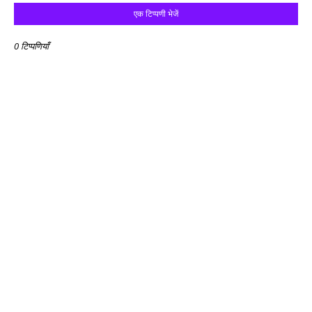
एक टिप्पणी भेजें
0 टिप्पणियाँ