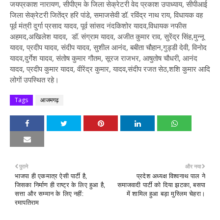
जयप्रकाश नारायण, सीपीएम के जिला सेक्रेटरी वेद प्रकाश उपाध्याय, सीपीआई
जिला सेक्रेटरी जितेंद्र हरि पांडे, समाजसेवी डॉ. रविंद्र नाथ राय, विधायक वह
पूर्व मंत्री दुर्गा प्रसाद यादव, पूर्व सांसद नंदकिशोर यादव,विधायक नफीस
अहमद,अखिलेश यादव, डॉ. संग्राम यादव, अजीत कुमार राव, सुरेंद्र सिंह,मुन्नू
यादव, प्रदीप यादव, संदीप यादव, सुशील आनंद, बबीता चौहान,गुड्डी देवी, विनोद
यादव,दुर्गेश यादव, संतोष कुमार गौतम, सूरज राजभर, आषुतोष चौधरी, आनंद
यादव, प्रदीप कुमार यादव, वीरेंद्र कुमार, यादव,संदीप रजत सेठ,शशि कुमार आदि
लोगों उपस्थित रहे।
Tags
आजमगढ़
पुराने
और नया
भाजपा ही एकमात्र ऐसी पार्टी है,
प्रदेश अध्यक्ष विश्वनाथ पाल ने
जिसका निर्माण ही राष्ट्र के लिए हुआ है,
समाजवादी पार्टी को दिया झटका, बसपा
सत्ता और सम्मान के लिए नहीं:
में शामिल हुआ बड़ा मुस्लिम चेहरा।
रमापतिराम