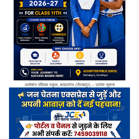
असंप्शन पब्लिक स्कूल, बरहलगंज (गोरखपुर) – प्रवेश सूचना