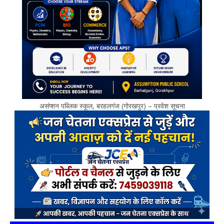
असंप्शन पब्लिक स्कूल, बरहलगंज (गोरखपुर) – प्रवेश सूचना