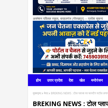
असंप्शन पब्लिक स्कूल, बरहलगंज (गोरखपुर) – प्रवेश सूचना
होम
उत्तर प्रदेश
देश
खेल
मनोरंजन
मुख्यपृष्ठ
मेरठ
BREKING NEWS : टोल प्लाजा पर फास्टैग स्टॉल लगाने के
BREKING NEWS : टोल प्लाजा पर 