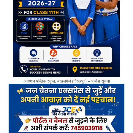
असंप्शन पब्लिक स्कूल, बरहलगंज (गोरखपुर) – प्रवेश सूचना