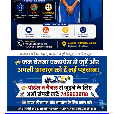
असंप्शन पब्लिक स्कूल, बरहलगंज (गोरखपुर) – प्रवेश सूचना