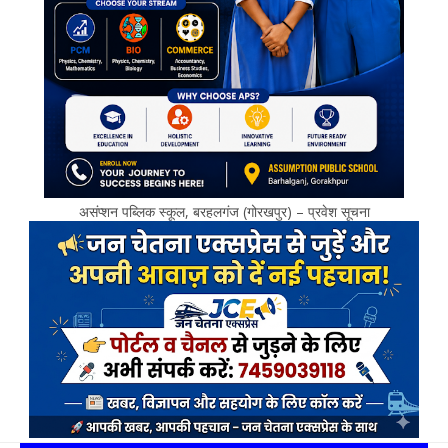
असंप्शन पब्लिक स्कूल, बरहलगंज (गोरखपुर) – प्रवेश सूचना