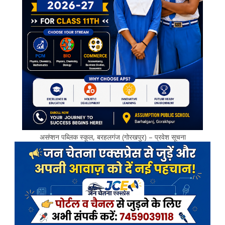
असंप्शन पब्लिक स्कूल, बरहलगंज (गोरखपुर) – प्रवेश सूचना