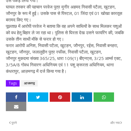
उसे पकड़ लिया गया।
घायल तस्कर की पहचान परवेज पुत्र मुनीर अहमद निवासी पटैला, खुटहन,
जौनपुर के रूप में हुई। उसके पास से पिस्टल, 01 जिंदा एवं 01 खोखा कारतूस
बरामद किए गए।
पूछताछ में आरोपी परवेज ने बताया कि वह अपने साथियों के साथ मिलकर पशुओं
को वध हेतु बिहार ले जा रहा था। पुलिस से घिरता देख उसने फायरिंग की, जबकि
उसके तीन साथी मौके से फरार हो गए।
फरार आरोपी
अनिश, निवासी पटैला, खुटहन, जौनपुर,
रईस, निवासी बनहरा,
खुटहन, जौनपुर,
जलालुद्दीन पुत्र रफीक, निवासी पटैला, खुटहन,
जौनपुर
मुकदमा संख्या 365/25, धारा 109(1) बीएनएस, 3/25 आर्म्स एक्ट,
3/5A/8 गोवध निवारण अधिनियम एवं 11 पशु क्रूरता अधिनियम, थाना
कंधरापुर, आज़मगढ़ में दर्ज किया गया है।
Tags
आजमगढ़
पुराने
और नया