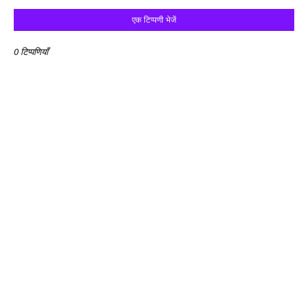
एक टिप्पणी भेजें
0 टिप्पणियाँ