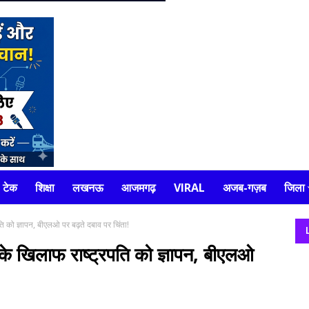
टेक
शिक्षा
लखनऊ
आजमगढ़
VIRAL
अजब-गज़ब
जिला
ि को ज्ञापन, बीएलओ पर बढ़ते दबाव पर चिंता!
के खिलाफ राष्ट्रपति को ज्ञापन, बीएलओ