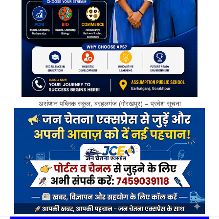
असंप्शन पब्लिक स्कूल, बरहलगंज (गोरखपुर) – प्रवेश सूचना