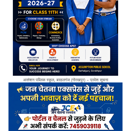
असंप्शन पब्लिक स्कूल, बरहलगंज (गोरखपुर) – प्रवेश सूचना