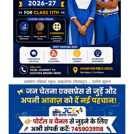
असंप्शन पब्लिक स्कूल, बरहलगंज (गोरखपुर) – प्रवेश सूचना