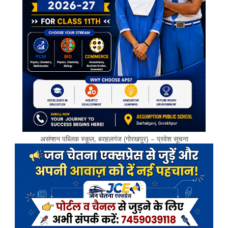
असंप्शन पब्लिक स्कूल, बरहलगंज (गोरखपुर) – प्रवेश सूचना