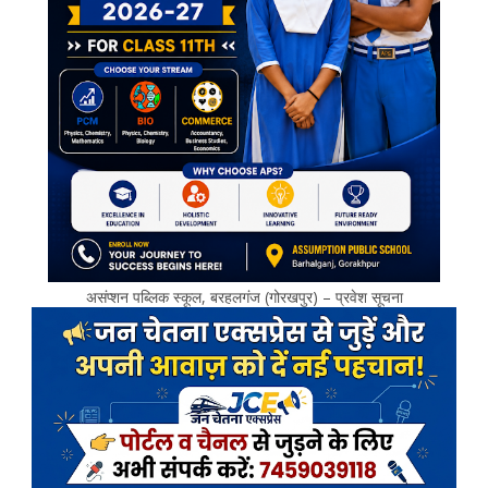
असंप्शन पब्लिक स्कूल, बरहलगंज (गोरखपुर) – प्रवेश सूचना