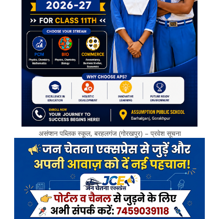
असंप्शन पब्लिक स्कूल, बरहलगंज (गोरखपुर) – प्रवेश सूचना