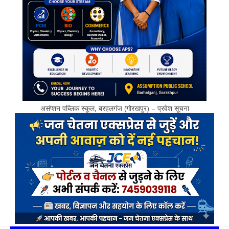
असंप्शन पब्लिक स्कूल, बरहलगंज (गोरखपुर) – प्रवेश सूचना