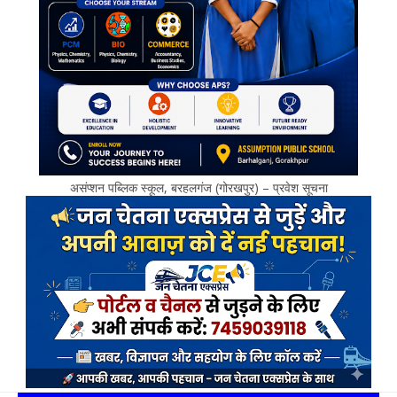
असंप्शन पब्लिक स्कूल, बरहलगंज (गोरखपुर) – प्रवेश सूचना