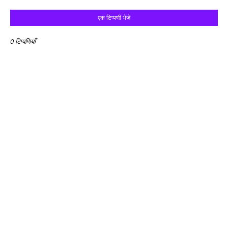
एक टिप्पणी भेजें
0 टिप्पणियाँ