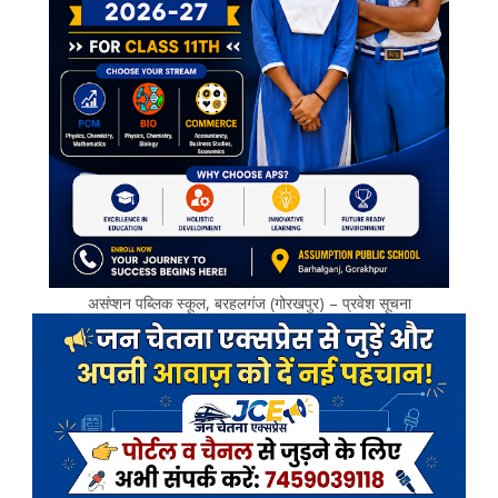
असंप्शन पब्लिक स्कूल, बरहलगंज (गोरखपुर) – प्रवेश सूचना