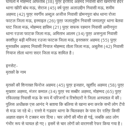
घायलों में मोहम्मद आफताब (38) पुत्र इरशाद अहमद निवासी बारी खमरिया हैदर
थाना खीरी बांध मऊ, सेराज (45) वर्ष पुत्र अलाउद्दीन निवासी मऊ, शमीम
अहमद (42) पुत्र स्वर्गीय अब्दुल अजीज निवासी डोमनपुरा बांध थाना रोजा
फाटल जिला मऊ, इस्माइल (26) पुत्र जलालुद्दीन निवासी जमालपुर थाना बेलवा
घाट जिला मऊ, मोहम्मद हासिम (21) पुत्र सफरू रहमान निवासी अमीनपुरा
थाना रउजा फाटक जिला मऊ, अमिताभ आलम (34) पुत्र असनुला निवासी
काशीपुर बड़ी मस्जिद रउजा फाटक जिला मऊ, इस्तकार अहमद (55) पुत्र
मुस्तकीम अहमद निवासी नियाज मोहम्मद तोला जिला मऊ, अबुलैस (42) निवासी
नियाज तोला थाना सदर जिला मऊ शामिल है।
इनसेट-
मृतकों के नाम
मृतकों की शिनाख्त फिरोज अहमद (45) पुत्र इजहार, खुर्शीद अहमद (58) पुत्र
मुख्तार अहमद, मंजर कमाल (34) पुत्र स्व सब्बीर अहमद, मोहम्मद (65) पुत्र
रफिल्लाह निवासी मऊ के रूप में परिजनों व रिश्तेदारों ने जिला अस्पताल में की।
पुलिस अधीक्षक एस आनंद ने बताया कि बलिया से खाना बना करके सभी लोग टेंपो
से मऊ जा रहे थे। रास्ते मे गड़वार थाना के चिलकहर के पास देर रात्रि किसी
अज्ञात वाहन ने टक्कर मार दिया। चार लोगों की मौत हो गई, जबकि आठ लोग
गंभीर रूप से घायल हो गए। इसमें से चार लोगों को वाराणसी रेफर किया गया है।