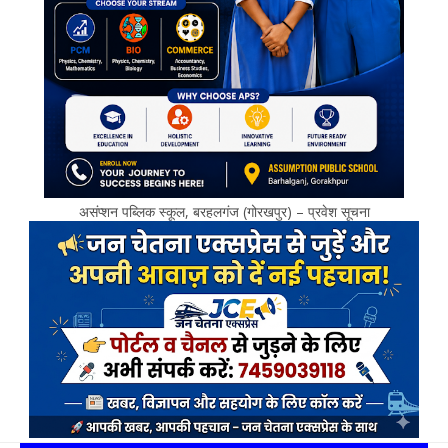
असंप्शन पब्लिक स्कूल, बरहलगंज (गोरखपुर) – प्रवेश सूचना