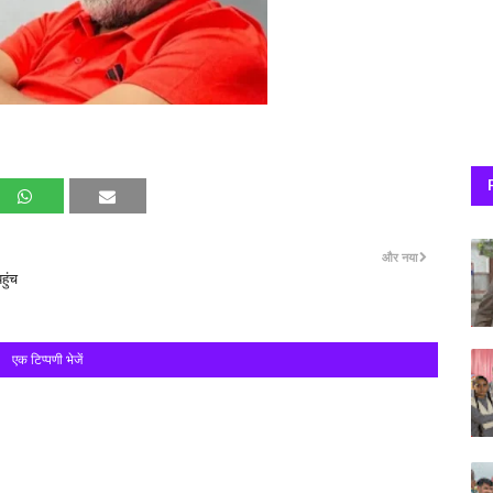
और नया
हुंच
एक टिप्पणी भेजें