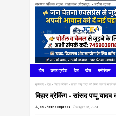
असंप्शन पब्लिक स्कूल, बरहलगंज (गोरखपुर) – प्रवेश सूचना
होम
उत्तर प्रदेश
देश
खेल
मनोरंजन
मुख्यपृष्ठ
देश
बिहार ब्रेकिंग - सांसद पप्पू यादव को मिली जान से मारने 
बिहार ब्रेकिंग - सांसद पप्पू याद
Jan Chetna Express
अक्टूबर 28, 2024