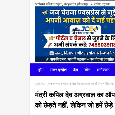
असंप्शन पब्लिक स्कूल, बरहलगंज (गोरखपुर) – प्रवेश सूचना
होम
उत्तर प्रदेश
देश
खेल
मनोरंजन
मुख्यपृष्ठ
मुजफ्फरनगर
मंत्री कपिल देव अग्रवाल का ऑपरेशन सिंदूर पर बड़
मंत्री कपिल देव अग्रवाल का ऑपर
को छेड़ते नहीं, लेकिन जो हमें छेड़े