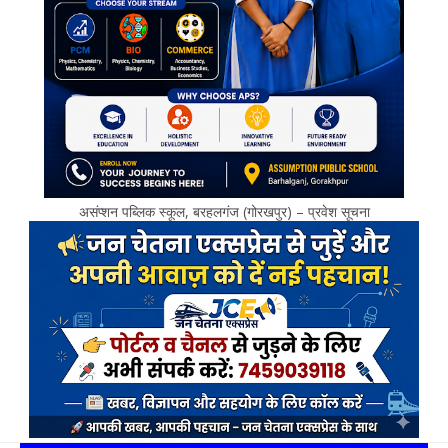
असंप्शन पब्लिक स्कूल, बरहलगंज (गोरखपुर) – प्रवेश सूचना