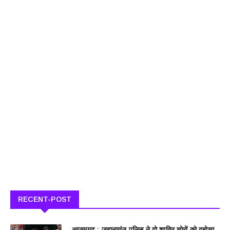
RECENT-POST
आजमगढ़ : जहानागंज पुलिस ने दो शातिर चोरों को दबोचा,