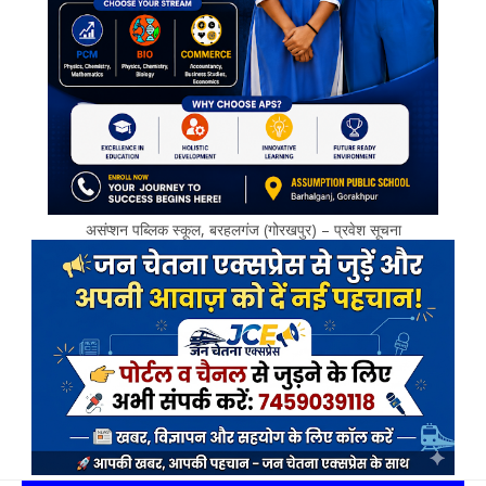
असंप्शन पब्लिक स्कूल, बरहलगंज (गोरखपुर) – प्रवेश सूचना