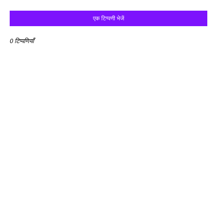
एक टिप्पणी भेजें
0 टिप्पणियाँ