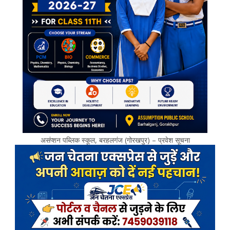
असंप्शन पब्लिक स्कूल, बरहलगंज (गोरखपुर) – प्रवेश सूचना