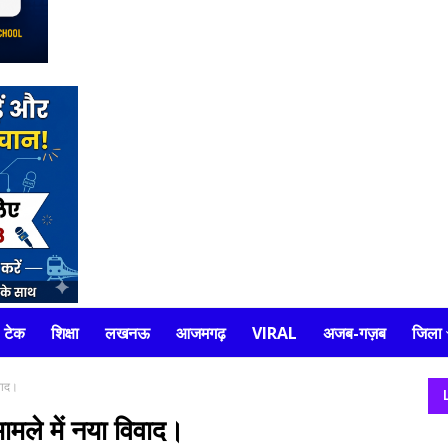
टेक
शिक्षा
लखनऊ
आजमगढ़
VIRAL
अजब-गज़ब
जिला
वाद।
मले में नया विवाद।