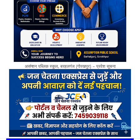
असंप्शन पब्लिक स्कूल, बरहलगंज (गोरखपुर) – प्रवेश सूचना