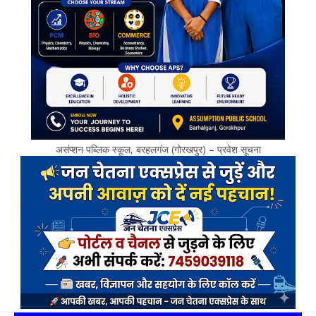
असंप्शन पब्लिक स्कूल, बरहलगंज (गोरखपुर) – प्रवेश सूचना