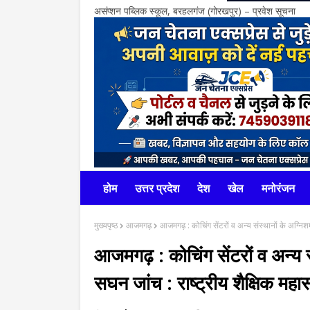
असंप्शन पब्लिक स्कूल, बरहलगंज (गोरखपुर) – प्रवेश सूचना
होम
उत्तर प्रदेश
देश
खेल
मनोरंजन
मुख्यपृष्ठ
आजमगढ़
आजमगढ़ : कोचिंग सेंटरों व अन्य संस्थानों के अग्निशम
आजमगढ़ : कोचिंग सेंटरों व अन्य सं
सघन जांच : राष्ट्रीय शैक्षिक महा